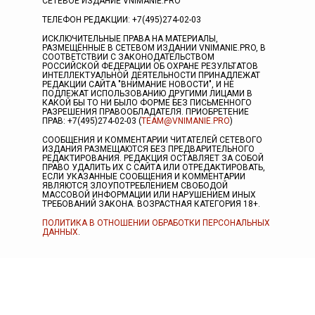
СЕТЕВОЕ ИЗДАНИЕ VNIMANIE.PRO
ТЕЛЕФОН РЕДАКЦИИ: +7(495)274-02-03
ИСКЛЮЧИТЕЛЬНЫЕ ПРАВА НА МАТЕРИАЛЫ,
РАЗМЕЩЁННЫЕ В СЕТЕВОМ ИЗДАНИИ VNIMANIE.PRO, В
СООТВЕТСТВИИ С ЗАКОНОДАТЕЛЬСТВОМ
РОССИЙСКОЙ ФЕДЕРАЦИИ ОБ ОХРАНЕ РЕЗУЛЬТАТОВ
ИНТЕЛЛЕКТУАЛЬНОЙ ДЕЯТЕЛЬНОСТИ ПРИНАДЛЕЖАТ
РЕДАКЦИИ САЙТА "ВНИМАНИЕ НОВОСТИ", И НЕ
ПОДЛЕЖАТ ИСПОЛЬЗОВАНИЮ ДРУГИМИ ЛИЦАМИ В
КАКОЙ БЫ ТО НИ БЫЛО ФОРМЕ БЕЗ ПИСЬМЕННОГО
РАЗРЕШЕНИЯ ПРАВООБЛАДАТЕЛЯ. ПРИОБРЕТЕНИЕ
ПРАВ: +7(495)274-02-03 (
TEAM@VNIMANIE.PRO
)
СООБЩЕНИЯ И КОММЕНТАРИИ ЧИТАТЕЛЕЙ СЕТЕВОГО
ИЗДАНИЯ РАЗМЕЩАЮТСЯ БЕЗ ПРЕДВАРИТЕЛЬНОГО
РЕДАКТИРОВАНИЯ. РЕДАКЦИЯ ОСТАВЛЯЕТ ЗА СОБОЙ
ПРАВО УДАЛИТЬ ИХ С САЙТА ИЛИ ОТРЕДАКТИРОВАТЬ,
ЕСЛИ УКАЗАННЫЕ СООБЩЕНИЯ И КОММЕНТАРИИ
ЯВЛЯЮТСЯ ЗЛОУПОТРЕБЛЕНИЕМ СВОБОДОЙ
МАССОВОЙ ИНФОРМАЦИИ ИЛИ НАРУШЕНИЕМ ИНЫХ
ТРЕБОВАНИЙ ЗАКОНА. ВОЗРАСТНАЯ КАТЕГОРИЯ 18+.
ПОЛИТИКА В ОТНОШЕНИИ ОБРАБОТКИ ПЕРСОНАЛЬНЫХ
ДАННЫХ
.