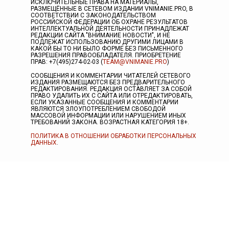
ИСКЛЮЧИТЕЛЬНЫЕ ПРАВА НА МАТЕРИАЛЫ,
РАЗМЕЩЁННЫЕ В СЕТЕВОМ ИЗДАНИИ VNIMANIE.PRO, В
СООТВЕТСТВИИ С ЗАКОНОДАТЕЛЬСТВОМ
РОССИЙСКОЙ ФЕДЕРАЦИИ ОБ ОХРАНЕ РЕЗУЛЬТАТОВ
ИНТЕЛЛЕКТУАЛЬНОЙ ДЕЯТЕЛЬНОСТИ ПРИНАДЛЕЖАТ
РЕДАКЦИИ САЙТА "ВНИМАНИЕ НОВОСТИ", И НЕ
ПОДЛЕЖАТ ИСПОЛЬЗОВАНИЮ ДРУГИМИ ЛИЦАМИ В
КАКОЙ БЫ ТО НИ БЫЛО ФОРМЕ БЕЗ ПИСЬМЕННОГО
РАЗРЕШЕНИЯ ПРАВООБЛАДАТЕЛЯ. ПРИОБРЕТЕНИЕ
ПРАВ: +7(495)274-02-03 (
TEAM@VNIMANIE.PRO
)
СООБЩЕНИЯ И КОММЕНТАРИИ ЧИТАТЕЛЕЙ СЕТЕВОГО
ИЗДАНИЯ РАЗМЕЩАЮТСЯ БЕЗ ПРЕДВАРИТЕЛЬНОГО
РЕДАКТИРОВАНИЯ. РЕДАКЦИЯ ОСТАВЛЯЕТ ЗА СОБОЙ
ПРАВО УДАЛИТЬ ИХ С САЙТА ИЛИ ОТРЕДАКТИРОВАТЬ,
ЕСЛИ УКАЗАННЫЕ СООБЩЕНИЯ И КОММЕНТАРИИ
ЯВЛЯЮТСЯ ЗЛОУПОТРЕБЛЕНИЕМ СВОБОДОЙ
МАССОВОЙ ИНФОРМАЦИИ ИЛИ НАРУШЕНИЕМ ИНЫХ
ТРЕБОВАНИЙ ЗАКОНА. ВОЗРАСТНАЯ КАТЕГОРИЯ 18+.
ПОЛИТИКА В ОТНОШЕНИИ ОБРАБОТКИ ПЕРСОНАЛЬНЫХ
ДАННЫХ
.