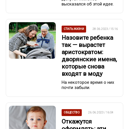
высказался об этой идее.
СТИЛЬ ЖИЗНИ
28.06.2023 / 15:16
Назовите ребенка
так — вырастет
аристократом:
дворянские имена,
которые снова
входят в моду
На некоторое время о них
почти забыли.
ОБЩЕСТВО
26.06.2023 / 16:04
Откажутся
оформлять: эти