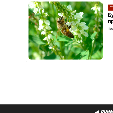
СТ
Бу
п
На