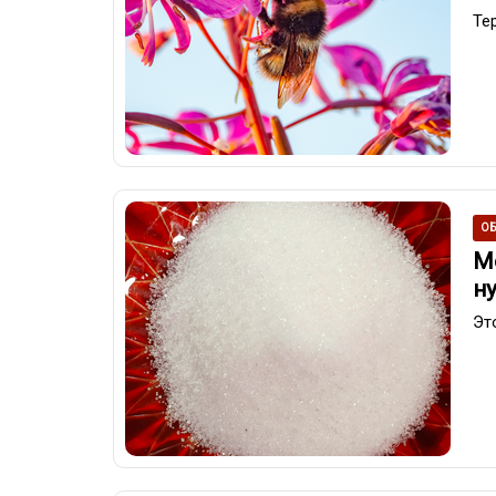
Те
ОБ
М
н
Эт