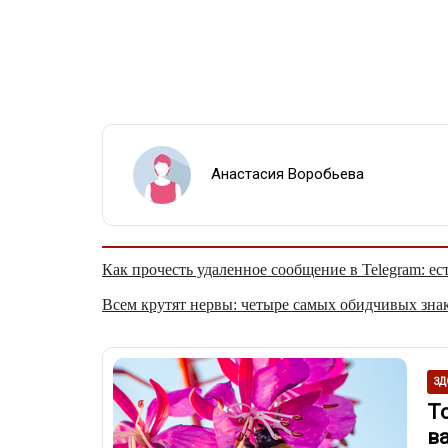
Анастасия Воробьева
Как прочесть удаленное сообщение в Telegram: ес
Всем крутят нервы: четыре самых обидчивых знак
ЗД
То
в