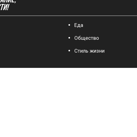
Еда
Общество
Стиль жизни
sportkp.ru
teleprogramma.pro
ИСКЛЮЧИТЕЛЬНЫЕ ПРАВА НА МАТЕРИАЛЫ, Р
СООТВЕТСТВИИ С ЗАКОНОДАТЕЛЬСТВОМ Р
ИНТЕЛЛЕКТУАЛЬНОЙ ДЕЯТЕЛЬНОСТИ ПРИНА
ПОДЛЕЖАТ ИСПОЛЬЗОВАНИЮ ДРУГИМИ ЛИЦ
РАЗРЕШЕНИЯ ПРАВООБЛАДАТЕЛЯ. ПРИОБРЕТЕН
СООБЩЕНИЯ И КОММЕНТАРИИ ЧИТАТЕЛЕЙ 
ПРЕДВАРИТЕЛЬНОГО РЕДАКТИРОВАНИЯ. РЕ