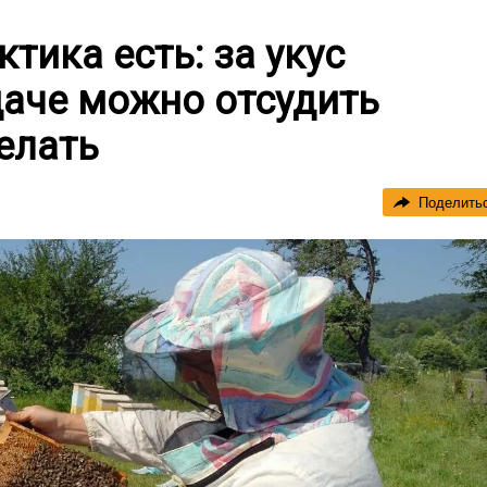
тика есть: за укус
даче можно отсудить
елать
Поделить