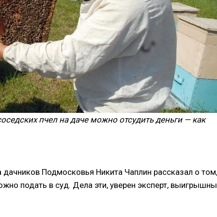
соседских пчел на даче можно отсудить деньги — как
 дачников Подмосковья Никита Чаплин рассказал о том
ожно подать в суд. Дела эти, уверен эксперт, выигрышн