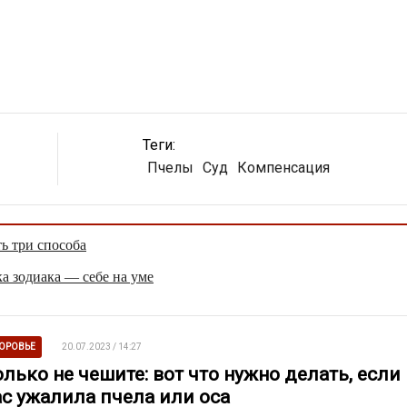
Теги:
Пчелы
Суд
Компенсация
ть три способа
а зодиака — себе на уме
ОРОВЬЕ
20.07.2023 / 14:27
лько не чешите: вот что нужно делать, если
ас ужалила пчела или оса