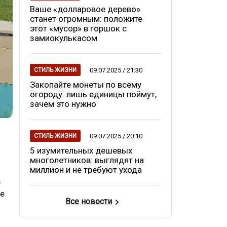
Ваше «долларовое дерево»
станет огромным: положите
этот «мусор» в горшок с
замиокулькасом
09.07.2025 / 21:30
СТИЛЬ ЖИЗНИ
Закопайте монеты по всему
огороду: лишь единицы поймут,
зачем это нужно
09.07.2025 / 20:10
СТИЛЬ ЖИЗНИ
5 изумительных дешевых
многолетников: выглядят на
миллион и не требуют ухода
,
ые
Все новости