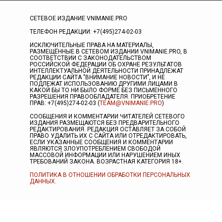
СЕТЕВОЕ ИЗДАНИЕ VNIMANIE.PRO
ТЕЛЕФОН РЕДАКЦИИ: +7(495)274-02-03
ИСКЛЮЧИТЕЛЬНЫЕ ПРАВА НА МАТЕРИАЛЫ,
РАЗМЕЩЁННЫЕ В СЕТЕВОМ ИЗДАНИИ VNIMANIE.PRO, В
СООТВЕТСТВИИ С ЗАКОНОДАТЕЛЬСТВОМ
РОССИЙСКОЙ ФЕДЕРАЦИИ ОБ ОХРАНЕ РЕЗУЛЬТАТОВ
ИНТЕЛЛЕКТУАЛЬНОЙ ДЕЯТЕЛЬНОСТИ ПРИНАДЛЕЖАТ
РЕДАКЦИИ САЙТА "ВНИМАНИЕ НОВОСТИ", И НЕ
ПОДЛЕЖАТ ИСПОЛЬЗОВАНИЮ ДРУГИМИ ЛИЦАМИ В
КАКОЙ БЫ ТО НИ БЫЛО ФОРМЕ БЕЗ ПИСЬМЕННОГО
РАЗРЕШЕНИЯ ПРАВООБЛАДАТЕЛЯ. ПРИОБРЕТЕНИЕ
ПРАВ: +7(495)274-02-03 (
TEAM@VNIMANIE.PRO
)
СООБЩЕНИЯ И КОММЕНТАРИИ ЧИТАТЕЛЕЙ СЕТЕВОГО
ИЗДАНИЯ РАЗМЕЩАЮТСЯ БЕЗ ПРЕДВАРИТЕЛЬНОГО
РЕДАКТИРОВАНИЯ. РЕДАКЦИЯ ОСТАВЛЯЕТ ЗА СОБОЙ
ПРАВО УДАЛИТЬ ИХ С САЙТА ИЛИ ОТРЕДАКТИРОВАТЬ,
ЕСЛИ УКАЗАННЫЕ СООБЩЕНИЯ И КОММЕНТАРИИ
ЯВЛЯЮТСЯ ЗЛОУПОТРЕБЛЕНИЕМ СВОБОДОЙ
МАССОВОЙ ИНФОРМАЦИИ ИЛИ НАРУШЕНИЕМ ИНЫХ
ТРЕБОВАНИЙ ЗАКОНА. ВОЗРАСТНАЯ КАТЕГОРИЯ 18+.
ПОЛИТИКА В ОТНОШЕНИИ ОБРАБОТКИ ПЕРСОНАЛЬНЫХ
ДАННЫХ
.