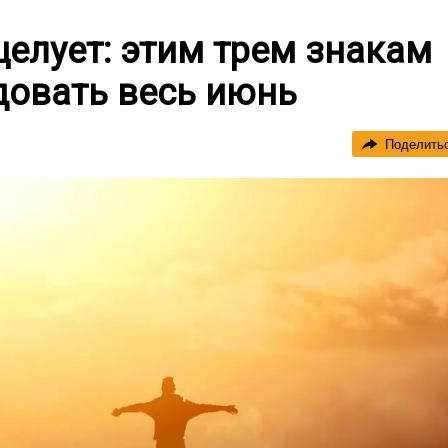
целует: этим трем знакам
довать весь июнь
Поделить