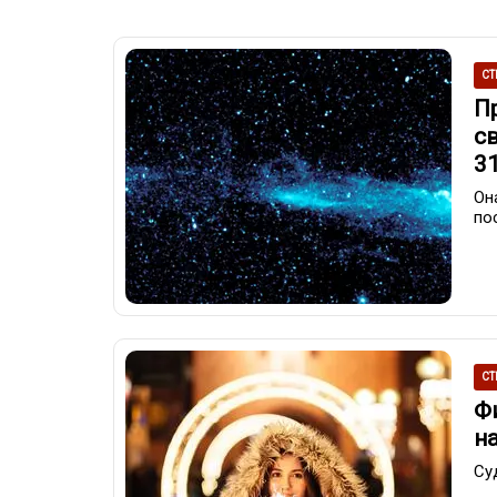
СТ
П
с
3
Он
по
СТ
Ф
н
Су