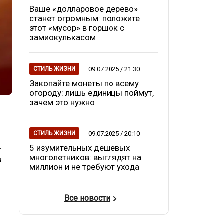
Ваше «долларовое дерево»
станет огромным: положите
этот «мусор» в горшок с
замиокулькасом
09.07.2025 / 21:30
СТИЛЬ ЖИЗНИ
Закопайте монеты по всему
огороду: лишь единицы поймут,
зачем это нужно
09.07.2025 / 20:10
СТИЛЬ ЖИЗНИ
.
5 изумительных дешевых
многолетников: выглядят на
в
миллион и не требуют ухода
Все новости