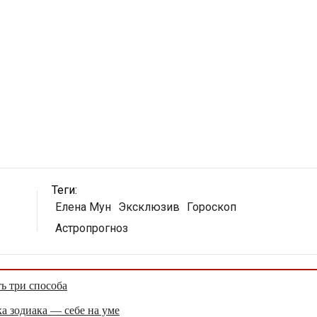
Теги:
Елена Мун
Эксклюзив
Гороскоп
Астропрогноз
ть три способа
а зодиака — себе на уме