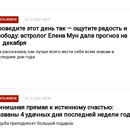
ИЛЬ ЖИЗНИ
29.12.2023 / 09:37
роведите этот день так — ощутите радость и
вободу: астролог Елена Мун дала прогноз на
1 декабря
а рассказала, как лучше всего вести себя всем знакам в
следние дни года.
ИЛЬ ЖИЗНИ
25.12.2023 / 09:00
инишная прямая к истинному счастью:
азваны 4 удачных дня последней недели го
дьба преподнесет большой подарок.