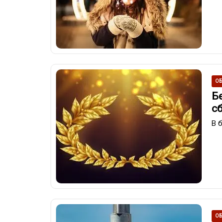
ОБ
Б
с
В 
ОБ