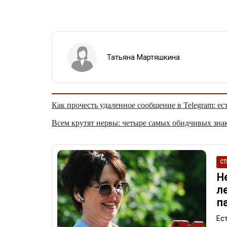
Татьяна Мартяшкина
Как прочесть удаленное сообщение в Telegram: ес
Всем крутят нервы: четыре самых обидчивых знак
СТ
Н
л
п
Ес