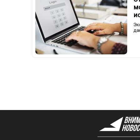
м
и
Эк
да