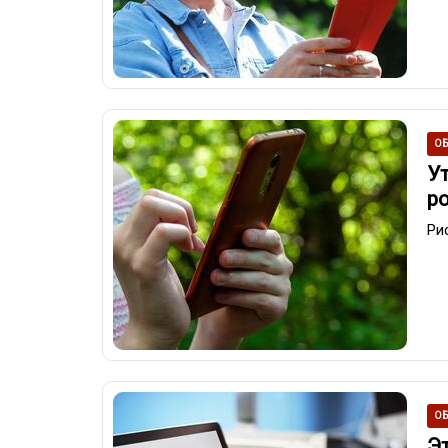
ОБ
У
р
Ри
ОБ
Э