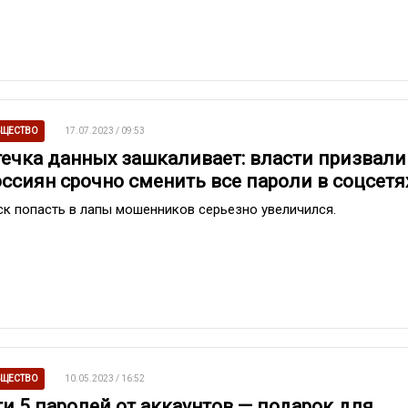
ЩЕСТВО
17.07.2023 / 09:53
течка данных зашкаливает: власти призвали
оссиян срочно сменить все пароли в соцсетя
ск попасть в лапы мошенников серьезно увеличился.
ЩЕСТВО
10.05.2023 / 16:52
ти 5 паролей от аккаунтов — подарок для