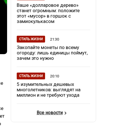
Ваше «долларовое дерево»
станет огромным: положите
этот «мусор» в горшок с
замиокулькасом
21:30
СТИЛЬ ЖИЗНИ
Закопайте монеты по всему
огороду: лишь единицы поймут,
зачем это нужно
20:10
СТИЛЬ ЖИЗНИ
ые
5 изумительных дешевых
многолетников: выглядят на
миллион и не требуют ухода
се
Все новости
ет
о