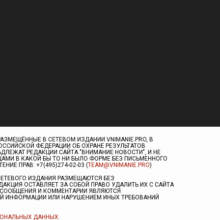
АЗМЕЩЁННЫЕ В СЕТЕВОМ ИЗДАНИИ VNIMANIE.PRO, В
ОССИЙСКОЙ ФЕДЕРАЦИИ ОБ ОХРАНЕ РЕЗУЛЬТАТОВ
ДЛЕЖАТ РЕДАКЦИИ САЙТА "ВНИМАНИЕ НОВОСТИ", И НЕ
АМИ В КАКОЙ БЫ ТО НИ БЫЛО ФОРМЕ БЕЗ ПИСЬМЕННОГО
ИЕ ПРАВ: +7(495)274-02-03 (
TEAM@VNIMANIE.PRO
)
СЕТЕВОГО ИЗДАНИЯ РАЗМЕЩАЮТСЯ БЕЗ
ДАКЦИЯ ОСТАВЛЯЕТ ЗА СОБОЙ ПРАВО УДАЛИТЬ ИХ С САЙТА
Е СООБЩЕНИЯ И КОММЕНТАРИИ ЯВЛЯЮТСЯ
Й ИНФОРМАЦИИ ИЛИ НАРУШЕНИЕМ ИНЫХ ТРЕБОВАНИЙ
СОНАЛЬНЫХ ДАННЫХ
.