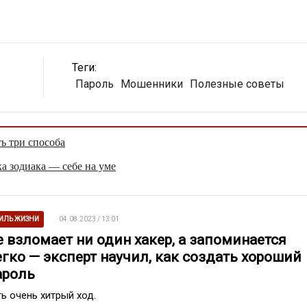
Теги:
Пароль
Мошенники
Полезные советы
ть три способа
а зодиака — себе на уме
ИЛЬ ЖИЗНИ
04.08.2023 / 13:01
е взломает ни один хакер, а запоминается
егко — эксперт научил, как создать хороший
ароль
ть очень хитрый ход.