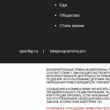
Еда
Общество
Стиль жизни
sportkp.ru
teleprogramma.pro
ИСКЛЮЧИТЕЛЬНЫЕ ПРАВА НА МАТЕРИАЛЫ, Р
СООТВЕТСТВИИ С ЗАКОНОДАТЕЛЬСТВОМ Р
ИНТЕЛЛЕКТУАЛЬНОЙ ДЕЯТЕЛЬНОСТИ ПРИНА
ПОДЛЕЖАТ ИСПОЛЬЗОВАНИЮ ДРУГИМИ ЛИЦ
РАЗРЕШЕНИЯ ПРАВООБЛАДАТЕЛЯ. ПРИОБРЕТЕН
СООБЩЕНИЯ И КОММЕНТАРИИ ЧИТАТЕЛЕЙ 
ПРЕДВАРИТЕЛЬНОГО РЕДАКТИРОВАНИЯ. РЕ
ИЛИ ОТРЕДАКТИРОВАТЬ, ЕСЛИ УКАЗАННЫ
ЗЛОУПОТРЕБЛЕНИЕМ СВОБОДОЙ МАССОВО
ЗАКОНА. ВОЗРАСТНАЯ КАТЕГОРИЯ 18+.
ПОЛИТИКА В ОТНОШЕНИИ ОБРАБОТКИ ПЕР