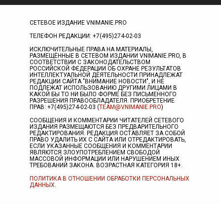
СЕТЕВОЕ ИЗДАНИЕ VNIMANIE.PRO
ТЕЛЕФОН РЕДАКЦИИ: +7(495)274-02-03
ИСКЛЮЧИТЕЛЬНЫЕ ПРАВА НА МАТЕРИАЛЫ,
РАЗМЕЩЁННЫЕ В СЕТЕВОМ ИЗДАНИИ VNIMANIE.PRO, В
СООТВЕТСТВИИ С ЗАКОНОДАТЕЛЬСТВОМ
РОССИЙСКОЙ ФЕДЕРАЦИИ ОБ ОХРАНЕ РЕЗУЛЬТАТОВ
ИНТЕЛЛЕКТУАЛЬНОЙ ДЕЯТЕЛЬНОСТИ ПРИНАДЛЕЖАТ
РЕДАКЦИИ САЙТА "ВНИМАНИЕ НОВОСТИ", И НЕ
ПОДЛЕЖАТ ИСПОЛЬЗОВАНИЮ ДРУГИМИ ЛИЦАМИ В
КАКОЙ БЫ ТО НИ БЫЛО ФОРМЕ БЕЗ ПИСЬМЕННОГО
РАЗРЕШЕНИЯ ПРАВООБЛАДАТЕЛЯ. ПРИОБРЕТЕНИЕ
ПРАВ: +7(495)274-02-03 (
TEAM@VNIMANIE.PRO
)
СООБЩЕНИЯ И КОММЕНТАРИИ ЧИТАТЕЛЕЙ СЕТЕВОГО
ИЗДАНИЯ РАЗМЕЩАЮТСЯ БЕЗ ПРЕДВАРИТЕЛЬНОГО
РЕДАКТИРОВАНИЯ. РЕДАКЦИЯ ОСТАВЛЯЕТ ЗА СОБОЙ
ПРАВО УДАЛИТЬ ИХ С САЙТА ИЛИ ОТРЕДАКТИРОВАТЬ,
ЕСЛИ УКАЗАННЫЕ СООБЩЕНИЯ И КОММЕНТАРИИ
ЯВЛЯЮТСЯ ЗЛОУПОТРЕБЛЕНИЕМ СВОБОДОЙ
МАССОВОЙ ИНФОРМАЦИИ ИЛИ НАРУШЕНИЕМ ИНЫХ
ТРЕБОВАНИЙ ЗАКОНА. ВОЗРАСТНАЯ КАТЕГОРИЯ 18+.
ПОЛИТИКА В ОТНОШЕНИИ ОБРАБОТКИ ПЕРСОНАЛЬНЫХ
ДАННЫХ
.