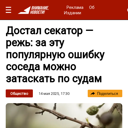
Реклама
Об
Издании
Достал секатор —
режь: за эту
популярную ошибку
соседа можно
затаскать по судам
14 мая 2025, 17:30
Общество
Поделиться