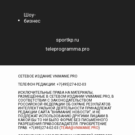
Шоу-
бизнес
sportkp.ru
teleprogramma.pro
СЕТЕВОЕ ИЗДАНИЕ VNIMANIE.PRO
ТЕЛЕФОН РЕДАКЦИИ: +7(495)274-02-03
ИСКЛЮЧИТЕЛЬНЫЕ ПРАВА НА МАТЕРИАЛЫ,
РАЗМЕЩЁННЫЕ В СЕТЕВОМ ИЗДАНИИ VNIMANIE.PRO, В
СООТВЕТСТВИИ С ЗАКОНОДАТЕЛЬСТВОМ
РОССИЙСКОЙ ФЕДЕРАЦИИ ОБ ОХРАНЕ РЕЗУЛЬТАТОВ
ИНТЕЛЛЕКТУАЛЬНОЙ ДЕЯТЕЛЬНОСТИ ПРИНАДЛЕЖАТ
РЕДАКЦИИ САЙТА "ВНИМАНИЕ НОВОСТИ", И НЕ
ПОДЛЕЖАТ ИСПОЛЬЗОВАНИЮ ДРУГИМИ ЛИЦАМИ В
КАКОЙ БЫ ТО НИ БЫЛО ФОРМЕ БЕЗ ПИСЬМЕННОГО
РАЗРЕШЕНИЯ ПРАВООБЛАДАТЕЛЯ. ПРИОБРЕТЕНИЕ
ПРАВ: +7(495)274-02-03 (
TEAM@VNIMANIE.PRO
)