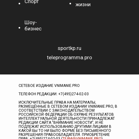
Спорт
жизни
Шоу-
бизнес
sportkp.ru
teleprogramma.pro
СЕТЕВОЕ ИЗДАНИЕ VNIMANIE.PRO
ТЕЛЕФОН РЕДАКЦИИ: +7(495)274-02-03
ИСКЛЮЧИТЕЛЬНЫЕ ПРАВА НА МАТЕРИАЛЫ,
РАЗМЕЩЁННЫЕ В СЕТЕВОМ ИЗДАНИИ VNIMANIE.PRO, В
СООТВЕТСТВИИ С ЗАКОНОДАТЕЛЬСТВОМ
РОССИЙСКОЙ ФЕДЕРАЦИИ ОБ ОХРАНЕ РЕЗУЛЬТАТОВ
ИНТЕЛЛЕКТУАЛЬНОЙ ДЕЯТЕЛЬНОСТИ ПРИНАДЛЕЖАТ
РЕДАКЦИИ САЙТА "ВНИМАНИЕ НОВОСТИ", И НЕ
ПОДЛЕЖАТ ИСПОЛЬЗОВАНИЮ ДРУГИМИ ЛИЦАМИ В
КАКОЙ БЫ ТО НИ БЫЛО ФОРМЕ БЕЗ ПИСЬМЕННОГО
РАЗРЕШЕНИЯ ПРАВООБЛАДАТЕЛЯ. ПРИОБРЕТЕНИЕ
ПРАВ: +7(495)274-02-03 (
TEAM@VNIMANIE.PRO
)