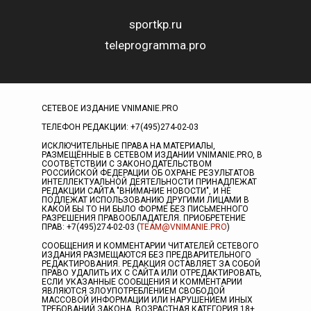
sportkp.ru
teleprogramma.pro
СЕТЕВОЕ ИЗДАНИЕ VNIMANIE.PRO
ТЕЛЕФОН РЕДАКЦИИ: +7(495)274-02-03
ИСКЛЮЧИТЕЛЬНЫЕ ПРАВА НА МАТЕРИАЛЫ,
РАЗМЕЩЁННЫЕ В СЕТЕВОМ ИЗДАНИИ VNIMANIE.PRO, В
СООТВЕТСТВИИ С ЗАКОНОДАТЕЛЬСТВОМ
РОССИЙСКОЙ ФЕДЕРАЦИИ ОБ ОХРАНЕ РЕЗУЛЬТАТОВ
ИНТЕЛЛЕКТУАЛЬНОЙ ДЕЯТЕЛЬНОСТИ ПРИНАДЛЕЖАТ
РЕДАКЦИИ САЙТА "ВНИМАНИЕ НОВОСТИ", И НЕ
ПОДЛЕЖАТ ИСПОЛЬЗОВАНИЮ ДРУГИМИ ЛИЦАМИ В
КАКОЙ БЫ ТО НИ БЫЛО ФОРМЕ БЕЗ ПИСЬМЕННОГО
РАЗРЕШЕНИЯ ПРАВООБЛАДАТЕЛЯ. ПРИОБРЕТЕНИЕ
ПРАВ: +7(495)274-02-03 (
TEAM@VNIMANIE.PRO
)
СООБЩЕНИЯ И КОММЕНТАРИИ ЧИТАТЕЛЕЙ СЕТЕВОГО
ИЗДАНИЯ РАЗМЕЩАЮТСЯ БЕЗ ПРЕДВАРИТЕЛЬНОГО
РЕДАКТИРОВАНИЯ. РЕДАКЦИЯ ОСТАВЛЯЕТ ЗА СОБОЙ
ПРАВО УДАЛИТЬ ИХ С САЙТА ИЛИ ОТРЕДАКТИРОВАТЬ,
ЕСЛИ УКАЗАННЫЕ СООБЩЕНИЯ И КОММЕНТАРИИ
ЯВЛЯЮТСЯ ЗЛОУПОТРЕБЛЕНИЕМ СВОБОДОЙ
МАССОВОЙ ИНФОРМАЦИИ ИЛИ НАРУШЕНИЕМ ИНЫХ
ТРЕБОВАНИЙ ЗАКОНА. ВОЗРАСТНАЯ КАТЕГОРИЯ 18+.