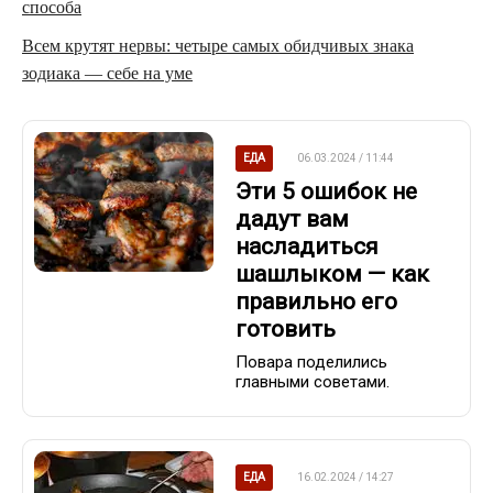
способа
Всем крутят нервы: четыре самых обидчивых знака
зодиака — себе на уме
ЕДА
06.03.2024 / 11:44
Эти 5 ошибок не
дадут вам
насладиться
шашлыком — как
правильно его
готовить
Повара поделились
главными советами.
ЕДА
16.02.2024 / 14:27