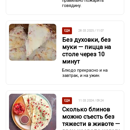
правильно пожарить
говядину.
ЕДА
28.03.2025 / 11:07
Без духовки, без
муки — пицца на
столе через 10
минут
Блюдо прекрасно и на
завтрак, и на ужин.
ЕДА
11.03.2024 / 09:24
Сколько блинов
можно съесть без
тяжести в животе —