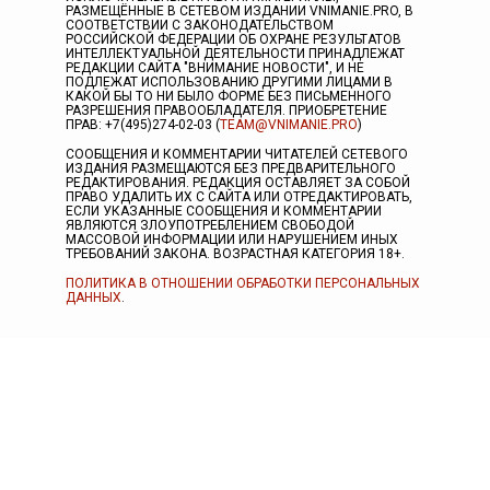
РАЗМЕЩЁННЫЕ В СЕТЕВОМ ИЗДАНИИ VNIMANIE.PRO, В
СООТВЕТСТВИИ С ЗАКОНОДАТЕЛЬСТВОМ
РОССИЙСКОЙ ФЕДЕРАЦИИ ОБ ОХРАНЕ РЕЗУЛЬТАТОВ
ИНТЕЛЛЕКТУАЛЬНОЙ ДЕЯТЕЛЬНОСТИ ПРИНАДЛЕЖАТ
РЕДАКЦИИ САЙТА "ВНИМАНИЕ НОВОСТИ", И НЕ
ПОДЛЕЖАТ ИСПОЛЬЗОВАНИЮ ДРУГИМИ ЛИЦАМИ В
КАКОЙ БЫ ТО НИ БЫЛО ФОРМЕ БЕЗ ПИСЬМЕННОГО
РАЗРЕШЕНИЯ ПРАВООБЛАДАТЕЛЯ. ПРИОБРЕТЕНИЕ
ПРАВ: +7(495)274-02-03 (
TEAM@VNIMANIE.PRO
)
СООБЩЕНИЯ И КОММЕНТАРИИ ЧИТАТЕЛЕЙ СЕТЕВОГО
ИЗДАНИЯ РАЗМЕЩАЮТСЯ БЕЗ ПРЕДВАРИТЕЛЬНОГО
РЕДАКТИРОВАНИЯ. РЕДАКЦИЯ ОСТАВЛЯЕТ ЗА СОБОЙ
ПРАВО УДАЛИТЬ ИХ С САЙТА ИЛИ ОТРЕДАКТИРОВАТЬ,
ЕСЛИ УКАЗАННЫЕ СООБЩЕНИЯ И КОММЕНТАРИИ
ЯВЛЯЮТСЯ ЗЛОУПОТРЕБЛЕНИЕМ СВОБОДОЙ
МАССОВОЙ ИНФОРМАЦИИ ИЛИ НАРУШЕНИЕМ ИНЫХ
ТРЕБОВАНИЙ ЗАКОНА. ВОЗРАСТНАЯ КАТЕГОРИЯ 18+.
ПОЛИТИКА В ОТНОШЕНИИ ОБРАБОТКИ ПЕРСОНАЛЬНЫХ
ДАННЫХ
.