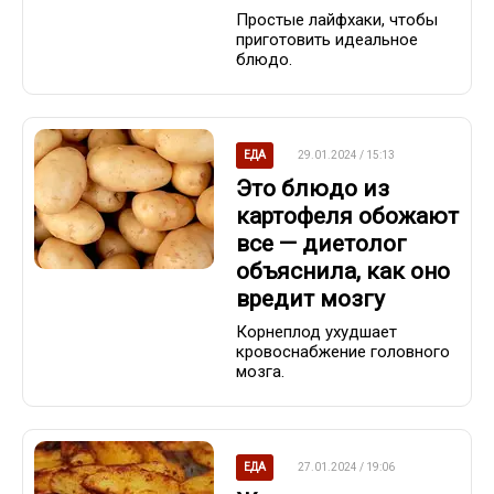
Простые лайфхаки, чтобы
приготовить идеальное
блюдо.
ЕДА
29.01.2024 / 15:13
Это блюдо из
картофеля обожают
все — диетолог
объяснила, как оно
вредит мозгу
Корнеплод ухудшает
кровоснабжение головного
мозга.
ЕДА
27.01.2024 / 19:06