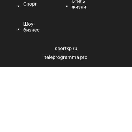
Стиль
Спорт
жизни
Шоу-
бизнес
sportkp.ru
teleprogramma.pro
СЕТЕВОЕ ИЗДАНИЕ VNIMANIE.PRO
ТЕЛЕФОН РЕДАКЦИИ: +7(495)274-02-03
ИСКЛЮЧИТЕЛЬНЫЕ ПРАВА НА МАТЕРИАЛЫ,
РАЗМЕЩЁННЫЕ В СЕТЕВОМ ИЗДАНИИ VNIMANIE.PRO, В
СООТВЕТСТВИИ С ЗАКОНОДАТЕЛЬСТВОМ
РОССИЙСКОЙ ФЕДЕРАЦИИ ОБ ОХРАНЕ РЕЗУЛЬТАТОВ
ИНТЕЛЛЕКТУАЛЬНОЙ ДЕЯТЕЛЬНОСТИ ПРИНАДЛЕЖАТ
РЕДАКЦИИ САЙТА "ВНИМАНИЕ НОВОСТИ", И НЕ
ПОДЛЕЖАТ ИСПОЛЬЗОВАНИЮ ДРУГИМИ ЛИЦАМИ В
КАКОЙ БЫ ТО НИ БЫЛО ФОРМЕ БЕЗ ПИСЬМЕННОГО
РАЗРЕШЕНИЯ ПРАВООБЛАДАТЕЛЯ. ПРИОБРЕТЕНИЕ