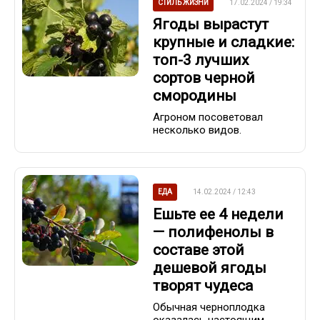
СТИЛЬ ЖИЗНИ
17.02.2024 / 19:34
Ягоды вырастут
крупные и сладкие:
топ-3 лучших
сортов черной
смородины
Агроном посоветовал
несколько видов.
ЕДА
14.02.2024 / 12:43
Ешьте ее 4 недели
— полифенолы в
составе этой
дешевой ягоды
творят чудеса
Обычная черноплодка