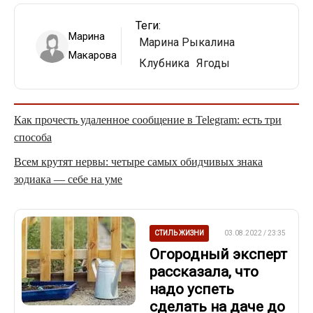
Теги:
Марина
Марина Рыкалина
Макарова
Клубника
Ягоды
Как прочесть удаленное сообщение в Telegram: есть три
способа
Всем крутят нервы: четыре самых обидчивых знака
зодиака — себе на уме
СТИЛЬ ЖИЗНИ
03.08.2022 / 23:35
Огородный эксперт
рассказала, что
надо успеть
сделать на даче до