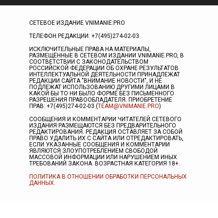
СЕТЕВОЕ ИЗДАНИЕ VNIMANIE.PRO
ТЕЛЕФОН РЕДАКЦИИ: +7(495)274-02-03
ИСКЛЮЧИТЕЛЬНЫЕ ПРАВА НА МАТЕРИАЛЫ,
РАЗМЕЩЁННЫЕ В СЕТЕВОМ ИЗДАНИИ VNIMANIE.PRO, В
СООТВЕТСТВИИ С ЗАКОНОДАТЕЛЬСТВОМ
РОССИЙСКОЙ ФЕДЕРАЦИИ ОБ ОХРАНЕ РЕЗУЛЬТАТОВ
ИНТЕЛЛЕКТУАЛЬНОЙ ДЕЯТЕЛЬНОСТИ ПРИНАДЛЕЖАТ
РЕДАКЦИИ САЙТА "ВНИМАНИЕ НОВОСТИ", И НЕ
ПОДЛЕЖАТ ИСПОЛЬЗОВАНИЮ ДРУГИМИ ЛИЦАМИ В
КАКОЙ БЫ ТО НИ БЫЛО ФОРМЕ БЕЗ ПИСЬМЕННОГО
РАЗРЕШЕНИЯ ПРАВООБЛАДАТЕЛЯ. ПРИОБРЕТЕНИЕ
ПРАВ: +7(495)274-02-03 (
TEAM@VNIMANIE.PRO
)
СООБЩЕНИЯ И КОММЕНТАРИИ ЧИТАТЕЛЕЙ СЕТЕВОГО
ИЗДАНИЯ РАЗМЕЩАЮТСЯ БЕЗ ПРЕДВАРИТЕЛЬНОГО
РЕДАКТИРОВАНИЯ. РЕДАКЦИЯ ОСТАВЛЯЕТ ЗА СОБОЙ
ПРАВО УДАЛИТЬ ИХ С САЙТА ИЛИ ОТРЕДАКТИРОВАТЬ,
ЕСЛИ УКАЗАННЫЕ СООБЩЕНИЯ И КОММЕНТАРИИ
ЯВЛЯЮТСЯ ЗЛОУПОТРЕБЛЕНИЕМ СВОБОДОЙ
МАССОВОЙ ИНФОРМАЦИИ ИЛИ НАРУШЕНИЕМ ИНЫХ
ТРЕБОВАНИЙ ЗАКОНА. ВОЗРАСТНАЯ КАТЕГОРИЯ 18+.
ПОЛИТИКА В ОТНОШЕНИИ ОБРАБОТКИ ПЕРСОНАЛЬНЫХ
ДАННЫХ
.