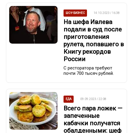
ШОУ-БИЗНЕС
14.10.2023 / 16:38
На шефа Ивлева
подали в суд после
приготовления
рулета, попавшего в
Книгу рекордов
России
С ресторатора требуют
почти 700 тысяч рублей.
ЕДА
09.09.2023 / 22:08
Всего пара ложек —
запеченные
кабачки получатся
обалденными: шеф