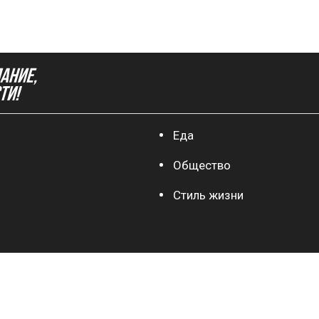
Еда
Общество
Стиль жизни
sportkp.ru
teleprogramma.pro