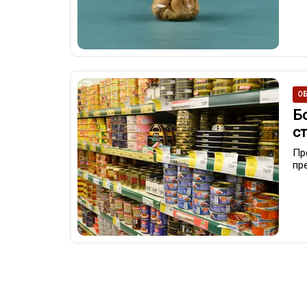
ОБ
Б
с
Пр
пр