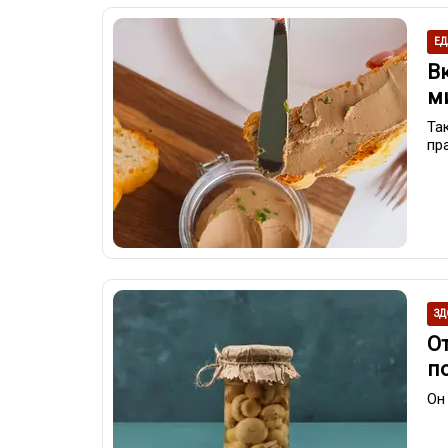
ЕД
В
м
Та
пр
ЗД
О
п
Он