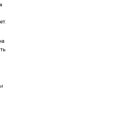
я
ет.
на
ать
вы